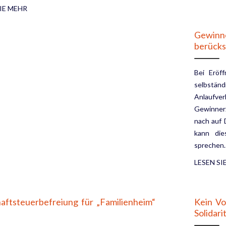
IE MEHR
Gewinne
berücks
Bei Eröf
selbständ
Anlaufv
Gewinnerz
nach auf 
kann die
sprechen. 
LESEN SI
aftsteuerbefreiung für „Familienheim“
Kein Vo
Solidari