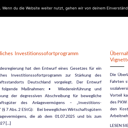
. Wenn du die Website weiter nutzt, gehen wir von deinem Einverständ
DIENSTLEISTUNGEN
ÜB
liches Investitionssofortprogramm
Überna
Vignet
desregierung hat den Entwurf eines Gesetzes für ein
Die Über
iches Investitionssofortprogramm zur Stärkung des
Fahrten s
aftsstandorts Deutschland vorgelegt. Der Entwurf
sozialver
t folgende Maßnahmen: • Wiedereinführung und
Vorteil k
kung der degressiven Abschreibung für bewegliche
des PKW a
haftsgüter des Anlagevermögens – „Investitions-
den Kost
“ (§ 7 Abs. 2 EStG): Bei beweglichen Wirtschaftsgütern
Arbeitneh
agevermögens, die ab dem 01.07.2025 und bis zum
27 […]
LESEN SI