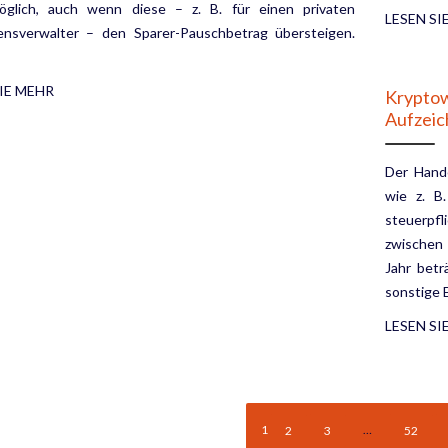
öglich, auch wenn diese – z. B. für einen privaten
LESEN SI
nsverwalter – den Sparer-Pauschbetrag übersteigen.
IE MEHR
Krypto
Aufzeic
Der Hand
wie z. B
steuerpf
zwischen 
Jahr betr
sonstige E
LESEN SI
1
…
2
3
52