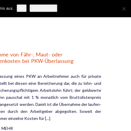
nis aus.
OK
Datenschutz
ER UNS
NEWS
KONTAKT
IMPRESSUM
hme von Fähr-, Maut- oder
tenkosten bei PKW-Überlassung
lassung eines PKW an Arbeitnehmer auch für private
tellt bei diesen eine Bereicherung dar, die zu lohn- und
sicherungspflichtigem Arbeitslohn führt; der geldwerte
ann pauschal mit 1 % monatlich vom Bruttolistenpreis
ngesetzt werden. Damit ist die Übernahme der laufen­
en durch den Arbeitgeber abgegolten. Soweit der
mer einzelne Kosten für […]
E MEHR