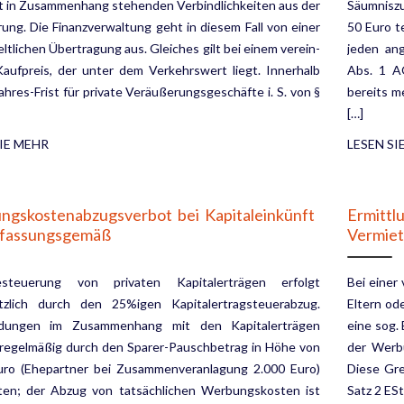
it in Zusammenhang stehenden Verbindlichkeiten aus der
Säumniszu
rung. Die Finanz­verwaltung geht in diesem Fall von einer
50 Euro t
eltlichen Übertragung aus. Gleiches gilt bei einem verein­
jeden an
Kaufpreis, der unter dem Verkehrswert liegt. Innerhalb
Abs. 1 A
ahres-Frist für private Veräußerungs­geschäfte i. S. von §
bereits m
[…]
IE MEHR
LESEN SI
gskostenabzugsverbot bei Kapitaleinkünft
Ermittl
rfassungsgemäß
Vermiet
steuerung von privaten Kapitalerträgen erfolgt
Bei einer 
tzlich durch den 25%igen Kapitalertrag­steuerabzug.
Eltern od
dungen im Zusammenhang mit den Kapitalerträgen
eine sog.
regelmäßig durch den Sparer-Pauschbetrag in Höhe von
der Werbu
uro (Ehepartner bei Zusammenveranlagung 2.000 Euro)
Diese Gre
­ten; der Abzug von tatsächlichen Werbungskosten ist
Satz 2 ES