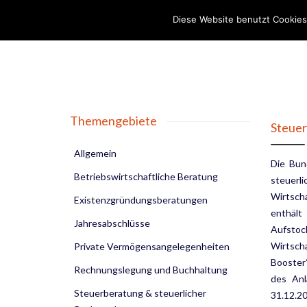
Diese Website benutzt Cookies
Themengebiete
Steuer
Allgemein
Die Bun
Betriebswirtschaftliche Beratung
steuerl
Wirtsch
Existenzgründungsberatungen
enthäl
Jahresabschlüsse
Aufstoc
Wirtsc
Private Vermögensangelegenheiten
Booster
Rechnungslegung und Buchhaltung
des Anl
Steuerberatung & steuerlicher
31.12.20