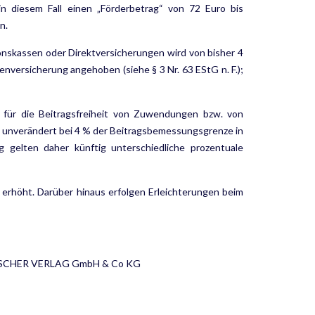
 in diesem Fall einen „Förderbetrag“ von 72 Euro bis
n.
nskassen oder Direktver­sicherungen wird von bisher 4
nversicherung angehoben (siehe § 3 Nr. 63 EStG n. F.);
 für die Beitragsfreiheit von Zuwendungen bzw. von
 unverändert bei 4 % der Beitragsbemessungsgrenze in
ng gelten daher künftig unterschiedliche prozentuale
erhöht. Darüber hinaus erfol­gen Erleichterungen beim
FLEISCHER VERLAG GmbH & Co KG