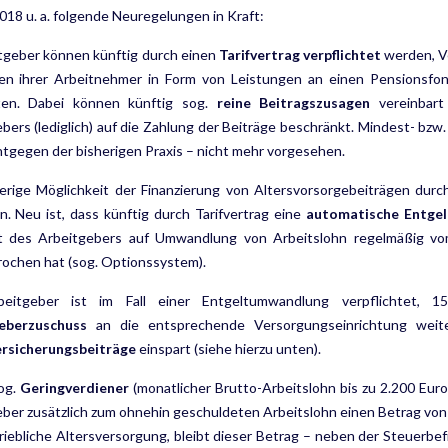
018 u. a. folgende Neuregelungen in Kraft:
tgeber können künftig durch einen
Tarifvertrag verpflichtet
werden, Ve
en ihrer Arbeitnehmer in Form von Leistungen an einen Pensions­fon
ten. Dabei können künftig sog.
reine Beitragszusagen
vereinbart
bers (lediglich) auf die Zahlung der Beiträge beschränkt. Mindest- bzw
ntgegen der bisherigen Praxis – nicht mehr vorgesehen.
erige Möglichkeit der Finanzierung von Altersvorsorgebeiträgen durc
. Neu ist, dass künftig durch Tarifvertrag eine
automatische Entge
 des Arbeitgebers auf Umwandlung von Arbeitslohn regelmäßig vo
ochen hat (sog. Optionssystem).
beitgeber ist im Fall einer Entgeltumwandlung verpflichtet
eberzuschuss
an die entsprechende Versorgungseinrichtung weite
ersicherungsbeiträge
einspart (siehe hierzu unten).
og.
Geringverdiener
(monatlicher Brutto-Arbeitslohn bis zu 2.200 Euro)
ber zusätzlich zum ohnehin geschuldeten Arbeitslohn einen Betrag von
riebliche Altersversorgung, bleibt dieser Betrag – neben der Steuerbef