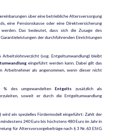
reinbarungen über eine betriebliche Altersversorgung
ds, eine Pensionskasse oder eine Direktversicherung
 werden. Das bedeutet, dass sich die Zusage des
. Garantieleistungen der durchführenden Einrichtun­gen
h Arbeitslohnverzicht (sog. Entgeltumwandlung) bleibt
lt­umwandlung
eingeführt werden kann. Dabei gilt das
m Arbeitnehmer als angenommen, wenn dieser nicht
, 15 % des umgewandelten
Entgelts
zusätzlich als
rzuleiten, soweit er durch die Entgeltumwandlung
 wird ein spezielles Förder­modell eingeführt: Zahlt der
 mindestens 240 Euro bis höchstens 480 Euro im Jahr in
reiung für Altersvorsorgebeiträge nach § 3 Nr. 63 EStG