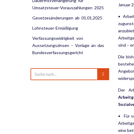
Dauerfristverlängerung für
Januar 2
Umsatzsteuer-Vorauszahlungen 2025
• Arbei
Gesetzesänderungen ab 01.01.2025
zugunst
Lohnsteuer-Ermäßigung
anzubie
Arbeitge
Verfassungswidrigkeit von
sind – e
Aussetzungszinsen – Vorlage an das
Bundesverfassungs­gericht
Die bish
bestehen
Angebot
widerspr
Der Ar
Arbeitg
Sozialv
• Für s
Arbeitge
eine bet