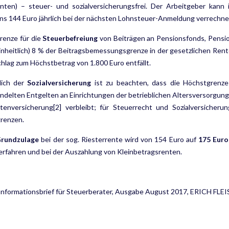
unten) – steuer- und sozialversicherungsfrei. Der Arbeitgeber kann
s 144 Euro jährlich bei der nächsten Lohnsteuer-Anmeldung verrechne
renze für die
Steuerbefreiung
von Beiträgen an Pensionsfonds, Pensio
inheitlich) 8 % der Beitragsbemessungsgrenze in der gesetzlichen Rente
hlag zum Höchstbetrag von 1.800 Euro entfällt.
lich der
Sozialversicherung
ist zu beachten, dass die Höchstgrenze
elten Entgelten an Einrichtungen der betrieblichen Altersversorgung
tenversicherung[2] verbleibt; für Steuerrecht und Sozialversicheru
renzen.
rundzulage
bei der sog. Riesterrente wird von 154 Euro auf
175 Euro
rfahren und bei der Auszahlung von Kleinbetragsrenten.
 Informationsbrief für Steuerberater, Ausgabe August 2017, ERICH 