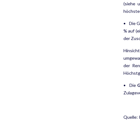
(siehe 
höchsten
• Die G
% auf (e
der Zusc
Hinsicht
umgewand
der Ren
Höchstg
• Die
G
Zulageve
Quelle: