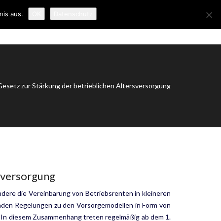
nis aus.
OK
Datenschutz
ER UNS
NEWS
KONTAKT
IMPRESSUM
esetz zur Stärkung der betrieblichen Altersversorgung
sversorgung
ndere die Vereinbarung von Betriebsrenten in kleineren
n­den Regelungen zu den Vorsorgemodellen in Form von
 In diesem Zusammenhang treten regelmäßig ab dem 1.