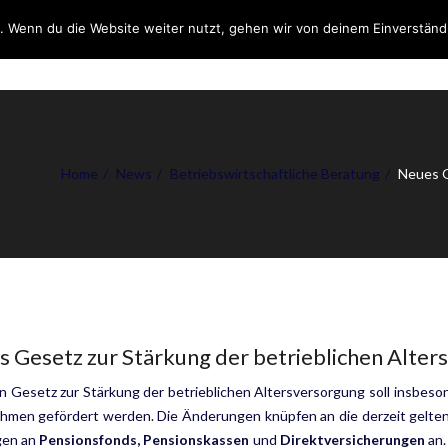
. Wenn du die Website weiter nutzt, gehen wir von deinem Einverständ
DIENSTLEISTUNGEN
ÜB
Home
News
Betriebswirtschaftliche Beratung
Neues G
 Gesetz zur Stärkung der betrieblichen Alter
n Gesetz zur Stärkung der betrieblichen Altersversorgung soll insbeso
hmen gefördert werden. Die Änderungen knüpfen an die derzeit gelte
gen an
Pensionsfonds, Pensionskassen
und
Direktversicherungen
an.