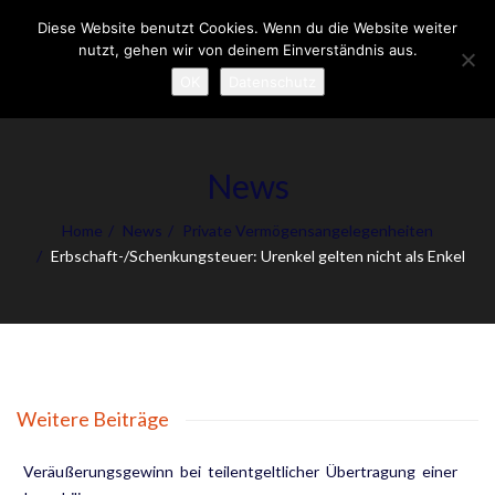
Diese Website benutzt Cookies. Wenn du die Website weiter
To
nutzt, gehen wir von deinem Einverständnis aus.
nav
OK
Datenschutz
News
Home
News
Private Vermögensangelegenheiten
Erbschaft-/Schenkungsteuer: Urenkel gelten nicht als Enkel
Weitere Beiträge
Veräußerungsgewinn bei teilentgeltlicher Übertragung einer