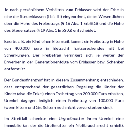
Je nach persönlichem Verhältnis zum Erblasser wird der Erbe in
eine der Steuerklassen (I bis III) eingeord­net, die im Wesentlichen
über die Höhe des Freibetrags (§ 16 Abs. 1 ErbStG) und die Höhe
des Steuersatzes (§ 19 Abs. 1 ErbStG) entscheidet.
Beerbt z. B. ein Kind einen Elternteil, kommt ein Freibetrag in Höhe
von 400.000 Euro in Betracht; Entspre­chendes gilt bei
Schenkungen. Der Freibetrag verringert sich, je weiter der
Erwerber in der Generationen­folge vom Erblasser bzw. Schenker
entfernt ist.
Der Bundesfinanzhof hat in diesem Zusammenhang entschieden,
dass entsprechend der gesetzlichen Rege­lung die Kinder der
Kinder (also die Enkel) einen Freibetrag von 200.000 Euro erhalten,
Urenkel dagegen lediglich einen Freibetrag von 100.000 Euro
(wenn Eltern und Großeltern noch nicht vorverstorben sind).
Im Streitfall schenkte eine Urgroßmutter ihrem Urenkel eine
Immobilie (an der die Großmutter ein Nieß­brauchsrecht erhielt).