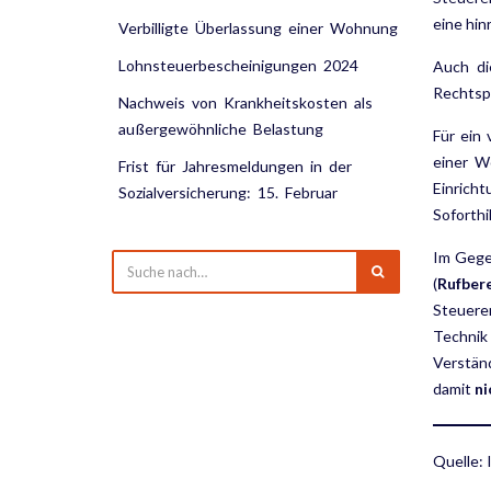
eine hin
Verbilligte Überlassung einer Wohnung
Lohnsteuerbescheinigungen 2024
Auch di
Rechtspr
Nachweis von Krankheitskosten als
außergewöhnliche Belastung
Für ein 
einer 
Frist für Jahresmeldungen in der
Einricht
Sozialversicherung: 15. Februar
Soforthi
Im Gegen
(
Rufbere
Steuere
Technik 
Verstän­
damit
ni
Quelle: