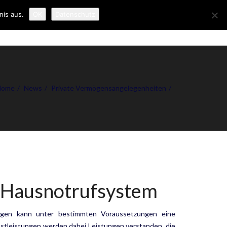
nis aus.
OK
Datenschutz
R UNS
NEWS
KONTAKT
IMPRESSUM
Home
News
Private Vermögensangelegenheiten
 Hausnotrufsystem
ngen kann unter bestimmten Voraussetzungen eine
­leistungen werden dabei Leistungen verstanden, die