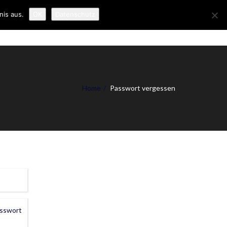
nis aus.
OK
Datenschutz
R UNS
NEWS
KONTAKT
IMPRESSUM
Home
Passwort vergessen
asswort