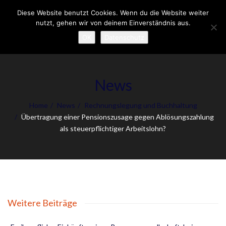
Diese Website benutzt Cookies. Wenn du die Website weiter
Tog
nutzt, gehen wir von deinem Einverständnis aus.
nav
OK
Datenschutz
News
Home
News
Rechnungslegung und Buchhaltung
Übertragung einer Pensionszusage gegen Ablösungszahlung
als steuerpflichtiger Arbeitslohn?
Weitere Beiträge