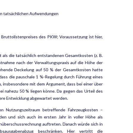
n tatsächlichen Aufwen­dungen
 Bruttolistenpreises des PKW; Voraussetzung ist hier,
 als die tatsächlich entstan­denen Gesamtkosten (z. B.
­nahme nach der Verwaltungspraxis auf die Höhe der
gehende Deckelung auf 50 % der Gesamtkosten hatte
 dass die pauschale 1 %-Regelung durch Führung eines
n, insbesondere mit dem Argu­ment, dass bei einer über
ei nahezu 50 % liegen könne. Da gegen das Urteil des
ere Entwicklung abgewartet werden.
n Nutzungszeitraum betreffende Fahrzeugkosten –
en und sich auch im ersten Jahr in voller Höhe als
nüberschussrechnung auftreten. Danach würde sich in
sausgabenabzug beschränken. Hier vertritt die