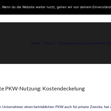
. Wenn du die Website weiter nutzt, gehen wir von deinem Einverständ
DIENSTLEISTUNGEN
ÜB
Home
News
Steuerberatung & steuerlicher R
ate PKW-Nutzung: Kostendeckelung
n Unternehmer einen betrieblichen PKW auch für private Zwecke, hat 