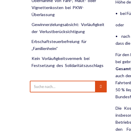
Übernahme von Fähr-, Maut- oder
Höhe de
Vignettenkosten bei PKW-
• bei F
Überlassung
Gewinnerzielungsabsicht: Vorläufigkeit
oder
der Verlustberücksichtigung
• nach 
Erbschaftsteuerbefreiung für
dass die
„Familienheim“
Für den 
Kein Vorläufigkeitsvermerk bei
bei geb
Festsetzung des Solidaritätszuschlags
Gesamt
auch der
Fahr­ten
50 % lie
Bundesf
Die Kos
insbes
Betrieb
den Fo