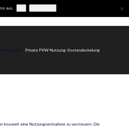
nis aus.
OK
Datenschutz
ER UNS
NEWS
KONTAKT
IMPRESSUM
echtsschutz
Private PKW-Nutzung: Kostendeckelung
er insoweit eine Nutzungs­entnahme zu versteuern. Die