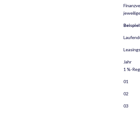
Finanzve
jeweilig
Beispiel
Laufende
Leasings
Jah
1 
01 
02 
03 