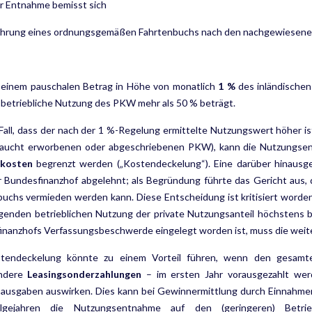
r Entnahme bemisst sich
ührung eines ordnungsgemäßen Fahrtenbuchs nach den nachgewiesene
einem pauschalen Betrag in Höhe von monatlich
1 %
des inländischen
 betriebliche Nutzung des PKW mehr als 50 % beträgt.
Fall, dass der nach der 1 %-Regelung ermittelte Nutzungswert höher ist
raucht erworbenen oder abgeschriebenen PKW), kann die Nutzungsent
kosten
begrenzt werden („Kostendeckelung“). Eine darüber hinaus
 Bundesfinanzhof abge­lehnt; als Begründung führte das Gericht aus,
buchs vermieden werden kann. Diese Entscheidung ist kritisiert worde
genden betrieblichen Nutzung der private Nutzungsanteil höchstens b
inanzhofs Verfassungsbeschwerde eingelegt worden ist, muss die weit
tendeckelung könnte zu einem Vorteil führen, wenn den gesamte
ondere
Leasingsonderzahlungen
– im ersten Jahr vorausgezahlt werd
sausgaben auswirken. Dies kann bei Gewinnermittlung durch Einnahme
lgejahren die Nutzungsentnahme auf den (geringeren) Betrieb