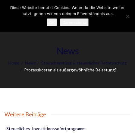
Diese Website benutzt Cookies. Wenn du die Website weiter
To
nutzt, gehen wir von deinem Einverständnis aus.
nav
OK
Datenschutz
News
Home
News
Steuerberatung & steuerlicher Rechtsschutz
Prozesskosten als außergewöhnliche Belastung?
Weitere Beiträge
Steuerliches Investitionssofortprogramm