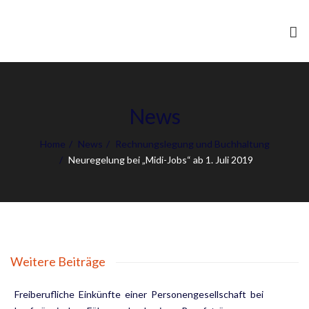
To
nav
News
Home
News
Rechnungslegung und Buchhaltung
Neuregelung bei „Midi-Jobs“ ab 1. Juli 2019
Weitere Beiträge
Freiberufliche Einkünfte einer Personengesellschaft bei