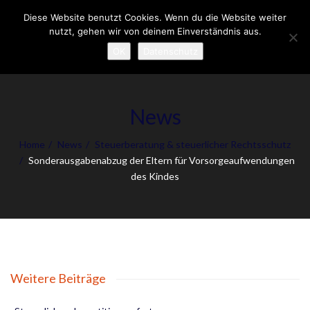
Diese Website benutzt Cookies. Wenn du die Website weiter
To
nutzt, gehen wir von deinem Einverständnis aus.
nav
OK
Datenschutz
News
Home
News
Steuerberatung & steuerlicher Rechtsschutz
Sonderausgabenabzug der Eltern für Vorsorgeaufwendungen
des Kindes
Weitere Beiträge