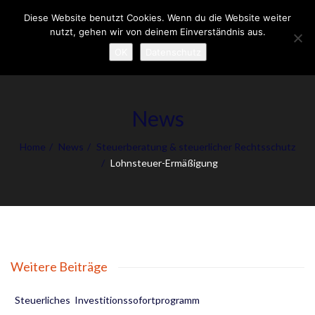
Diese Website benutzt Cookies. Wenn du die Website weiter
To
nutzt, gehen wir von deinem Einverständnis aus.
nav
OK
Datenschutz
News
Home
News
Steuerberatung & steuerlicher Rechtsschutz
Lohnsteuer-Ermäßigung
Weitere Beiträge
Steuerliches Investitionssofortprogramm