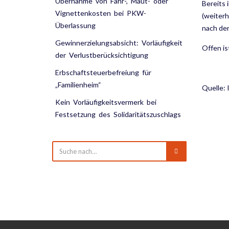
Übernahme von Fähr-, Maut- oder
Bereits 
Vignettenkosten bei PKW-
(weiterh
Überlassung
nach dem
Gewinnerzielungsabsicht: Vorläufigkeit
Offen is
der Verlustberücksichtigung
Erbschaftsteuerbefreiung für
„Familienheim“
Quelle:
Kein Vorläufigkeitsvermerk bei
Festsetzung des Solidaritätszuschlags