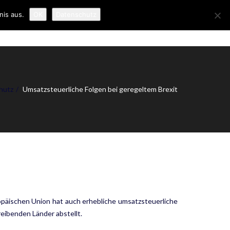
nis aus.
OK
Datenschutz
ER UNS
NEWS
KONTAKT
IMPRESSUM
hutz
Umsatzsteuerliche Folgen bei geregeltem Brexit
päischen Union hat auch erhebliche umsatzsteuerliche
eibenden Länder abstellt.