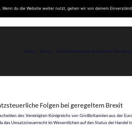
. Wenn du die Website weiter nutzt, gehen wir von deinem Einverständ
DIENSTLEISTUNGEN
ÜB
Home
News
Steuerberatung & steuerlicher Rechtssc
zsteuerliche Folgen bei geregeltem Brexit
cheiden des Vereinigten Königreichs von Großbritannien aus der Euro
da das Umsatzsteuerrecht im Wesentlichen auf den Status der Handel tr