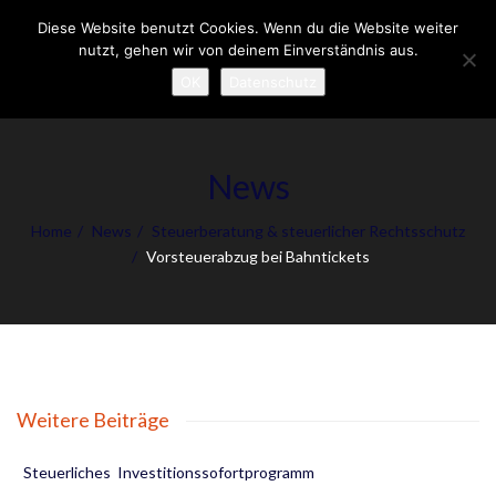
Diese Website benutzt Cookies. Wenn du die Website weiter
Tog
nutzt, gehen wir von deinem Einverständnis aus.
nav
OK
Datenschutz
News
Home
News
Steuerberatung & steuerlicher Rechtsschutz
Vorsteuerabzug bei Bahntickets
Weitere Beiträge
Steuerliches Investitionssofortprogramm