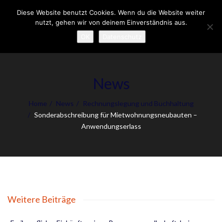
Diese Website benutzt Cookies. Wenn du die Website weiter
To
nutzt, gehen wir von deinem Einverständnis aus.
nav
OK
Datenschutz
News
Home
News
Rechnungslegung und Buchhaltung
Sonderabschreibung für Mietwohnungsneubauten –
Anwendungserlass
Weitere Beiträge