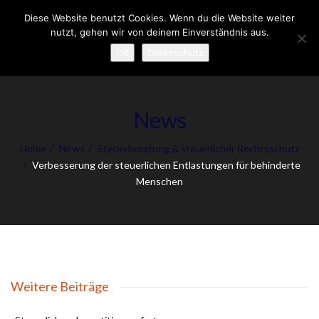
Diese Website benutzt Cookies. Wenn du die Website weiter
To
nutzt, gehen wir von deinem Einverständnis aus.
nav
OK
Datenschutz
News
Home
News
Steuerberatung & steuerlicher Rechtsschutz
Verbesserung der steuerlichen Entlastungen für behinderte
Menschen
Weitere Beiträge