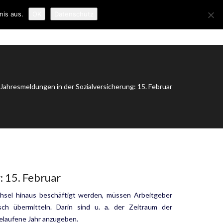
nis aus.
OK
Datenschutz
ER UNS
NEWS
KONTAKT
IMPRESSUM
r Jahresmeldungen in der Sozialversicherung: 15. Februar
: 15. Februar
echsel hinaus beschäftigt werden, müssen Arbeitgeber
ch übermit­teln. Darin sind u. a. der Zeitraum der
gelaufene Jahr anzugeben.