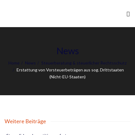
To
nav
News
Home
News
Steuerberatung & steuerlicher Rechtsschutz
Erstattung von Vorsteuerbeträgen aus sog. Drittstaaten
(Nicht-EU-Staaten)
Weitere Beiträge