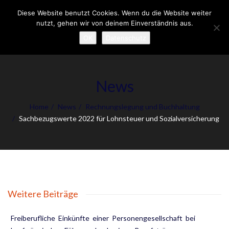
Diese Website benutzt Cookies. Wenn du die Website weiter
To
nutzt, gehen wir von deinem Einverständnis aus.
nav
OK
Datenschutz
News
Home
News
Rechnungslegung und Buchhaltung
Sachbezugswerte 2022 für Lohnsteuer und Sozialversicherung
Weitere Beiträge
Freiberufliche Einkünfte einer Personengesellschaft bei