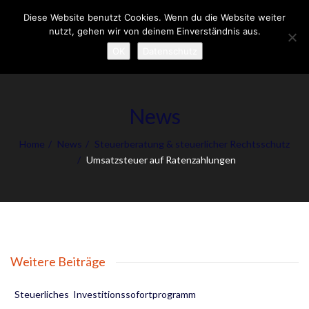
Diese Website benutzt Cookies. Wenn du die Website weiter
To
nutzt, gehen wir von deinem Einverständnis aus.
nav
OK
Datenschutz
News
Home
News
Steuerberatung & steuerlicher Rechtsschutz
Umsatzsteuer auf Ratenzahlungen
Weitere Beiträge
Steuerliches Investitionssofortprogramm