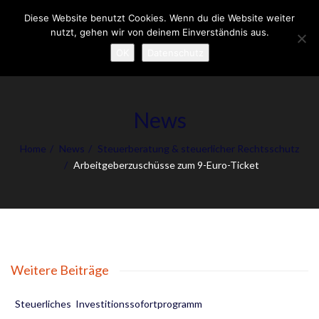
Diese Website benutzt Cookies. Wenn du die Website weiter
Tog
nutzt, gehen wir von deinem Einverständnis aus.
nav
OK
Datenschutz
News
Home
News
Steuerberatung & steuerlicher Rechtsschutz
Arbeitgeberzuschüsse zum 9-Euro-Ticket
Weitere Beiträge
Steuerliches Investitionssofortprogramm