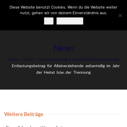
Diese Website benutzt Cookies. Wenn du die Website weiter
To
nutzt, gehen wir von deinem Einverständnis aus.
nav
OK
Datenschutz
News
Home
News
Steuerberatung & steuerlicher Rechtsschutz
Entlastungsbetrag für Alleinerziehende zeitanteilig im Jahr
der Heirat bzw. der Trennung
Weitere Beiträge