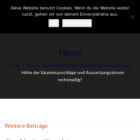
Diese Website benutzt Cookies. Wenn du die Website weiter
To
nutzt, gehen wir von deinem Einverständnis aus.
nav
OK
Datenschutz
News
Home
News
Steuerberatung & steuerlicher Rechtsschutz
Höhe der Säumniszuschläge und Aussetzungszinsen
rechtmäßig?
Weitere Beiträge