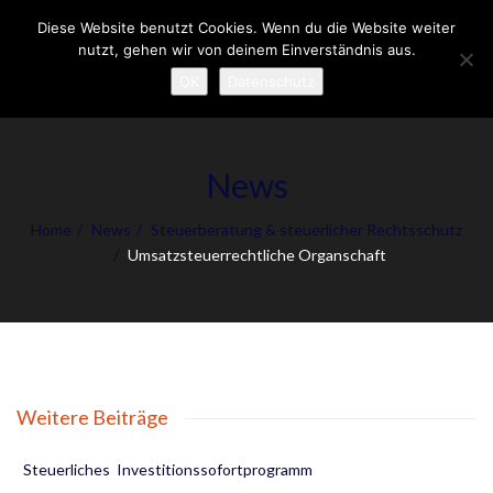
Diese Website benutzt Cookies. Wenn du die Website weiter
To
nutzt, gehen wir von deinem Einverständnis aus.
nav
OK
Datenschutz
News
Home
News
Steuerberatung & steuerlicher Rechtsschutz
Umsatzsteuerrechtliche Organschaft
Weitere Beiträge
Steuerliches Investitionssofortprogramm