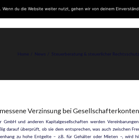
. Wenn du die Website weiter nutzt, gehen wir von deinem Einverständ
DIENSTLEISTUNGEN
ÜB
Home
News
Steuerberatung & steuerlicher Rechtsschut
essene Verzinsung bei Gesellschafterkonten
er GmbH und anderen Kapitalgesellschaften werden Vereinbarungen 
ßig darauf überprüft, ob sie dem entsprechen, was auch zwischen Fr
nhang zu hohe Entgelte – z.B. für Gehälter oder Mieten –, wird hi