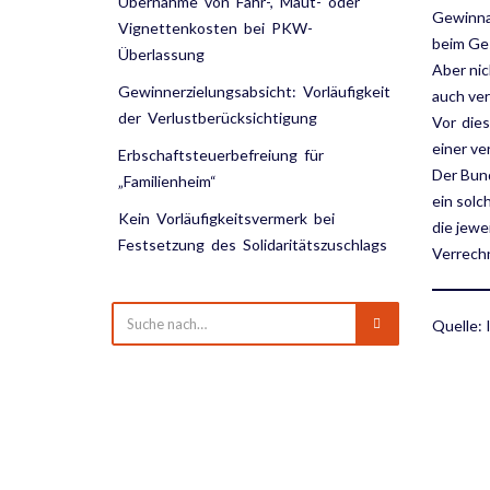
Übernahme von Fähr-, Maut- oder
Gewinna
Vignettenkosten bei PKW-
beim Ges
Überlassung
Aber ni
Gewinnerzielungsabsicht: Vorläufigkeit
auch ve
der Verlustberücksichtigung
Vor die
einer ve
Erbschaftsteuerbefreiung für
Der Bun
„Familienheim“
ein solc
Kein Vorläufigkeitsvermerk bei
die jewe
Festsetzung des Solidaritätszuschlags
Verrech
Quelle: