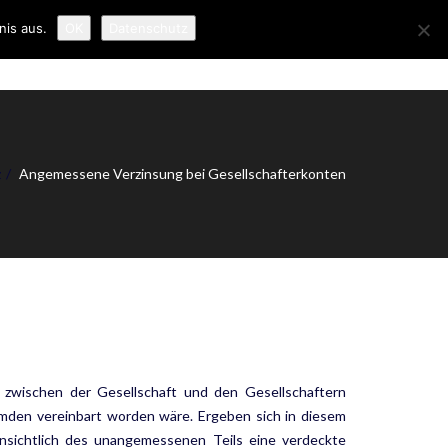
nis aus.
OK
Datenschutz
ER UNS
NEWS
KONTAKT
IMPRESSUM
z
Angemessene Verzinsung bei Gesellschafterkonten
zwischen der Gesellschaft und den Gesellschaftern
emden vereinbart worden wäre. Ergeben sich in diesem
nsichtlich des unangemessenen Teils eine verdeckte