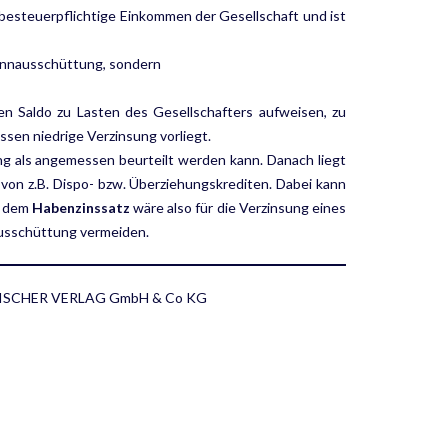
steuerpflichtige Einkommen der Gesellschaft und ist
innausschüttung, sondern
n Saldo zu Lasten des Gesellschafters aufweisen, zu
en niedrige Verzinsung vorliegt.
g als angemessen beurteilt werden kann. Danach liegt
von z.B. Dispo- bzw. Überziehungskrediten. Dabei kann
d dem
Habenzinssatz
wäre also für die Verzinsung eines
usschüttung vermeiden.
 FLEISCHER VERLAG GmbH & Co KG