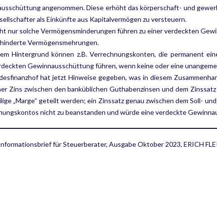
usschüttung angenommen. Diese erhöht das körperschaft- und gewerbe
ellschafter als Einkünfte aus Kapitalvermögen zu versteuern.
cht nur solche Vermögensminderungen führen zu einer verdeckten Gew
rhinderte Vermögensmehrungen.
sem Hintergrund können z.B. Verrechnungskonten, die permanent eine
rdeckten Gewinnausschüttung führen, wenn keine oder eine unangemess
desfinanzhof hat jetzt Hinweise gegeben, was in diesem Zusammenhan
her Zins zwischen den banküblichen Guthabenzinsen und dem Zinssatz 
ilige „Marge“ geteilt werden; ein Zinssatz genau zwischen dem Soll- un
nungskontos nicht zu beanstanden und würde eine verdeckte Gewinna
 Informationsbrief für Steuerberater, Ausgabe Oktober 2023, ERICH