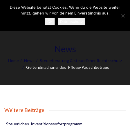
Diese Website benutzt Cookies. Wenn du die Website weiter
To
nutzt, gehen wir von deinem Einverständnis aus.
nav
OK
Datenschutz
News
Home
News
Steuerberatung & steuerlicher Rechtsschutz
Geltendmachung des Pflege-Pauschbetrags
Weitere Beiträge
Steuerliches Investitionssofortprogramm