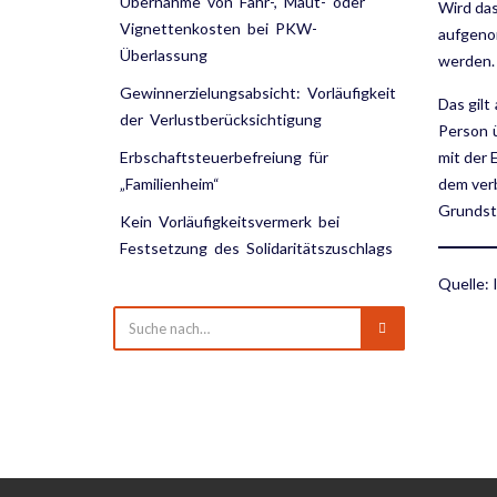
Übernahme von Fähr-, Maut- oder
Wird das
Vignettenkosten bei PKW-
aufgeno
Überlassung
werden.
Gewinnerzielungsabsicht: Vorläufigkeit
Das gilt
der Verlustberücksichtigung
Person 
Erbschaftsteuerbefreiung für
mit der 
„Familienheim“
dem ver
Grundstü
Kein Vorläufigkeitsvermerk bei
Festsetzung des Solidaritätszuschlags
Quelle: