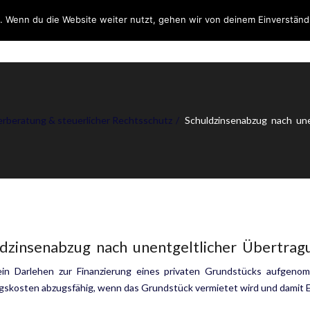
. Wenn du die Website weiter nutzt, gehen wir von deinem Einverständ
DIENSTLEISTUNGEN
ÜB
rberatung & steuerlicher Rechtsschutz
Schuldzinsenabzug nach une
dzinsenabzug nach unentgeltlicher Übertrag
ein Darlehen zur Finanzierung eines privaten Grundstücks aufgenom
kosten abzugsfähig, wenn das Grundstück vermietet wird und damit Ein