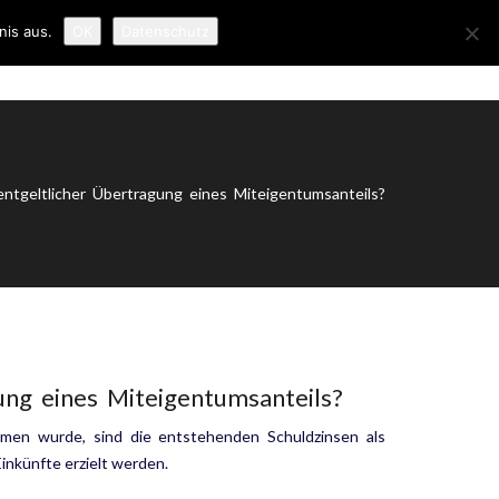
nis aus.
OK
Datenschutz
ER UNS
NEWS
KONTAKT
IMPRESSUM
ntgeltlicher Übertragung eines Miteigentumsanteils?
ung eines Miteigentumsanteils?
men wurde, sind die entstehen­den Schuldzinsen als
­künfte erzielt werden.