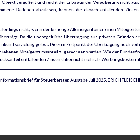
 Objekt veräußert und reicht der Erlös aus der Veräußerung nicht aus
mmene Darlehen abzulösen, können die danach anfallenden Zinsen
 allerdings nicht, wenn der bisherige Alleineigentümer einen Miteigent
überträgt. Da die unentgeltliche Übertragung aus privaten Gründen e
Einkunftserzielung gelöst. Die zum Zeit­punkt der Übertragung noch vo
bliebe­nen Miteigentumsanteil
zugerechnet
werden. Wie der Bundesfina
cksanteil entfallenden Zinsen daher nicht mehr als Werbungskosten a
 Informationsbrief für Steuerberater, Ausgabe Juli 2025, ERICH FLE